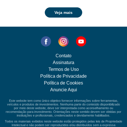
Veja mais
Contato
Assinatura
Termos de Uso
Política de Privacidade
Política de Cookies
Anuncie Aqui
Este website tem como único objetivo fornecer informações sobre ferramentas,
veículos e produtos de investimentos. Nenhuma parte do conteúdo disponibilizado
por meio deste website, deve ser interpretada como aconselhamento ou
recomendação para investimento. Orientações neste sentido devem ser obtidas por
instituições e profissionais, credenciados e devidamente habilitados.
Todos os materiais exibidos neste website estão protegidos pelas leis de Propriedade
Intelectual e não podem ser reproduzidos e/ou distribuídos sem a expressa