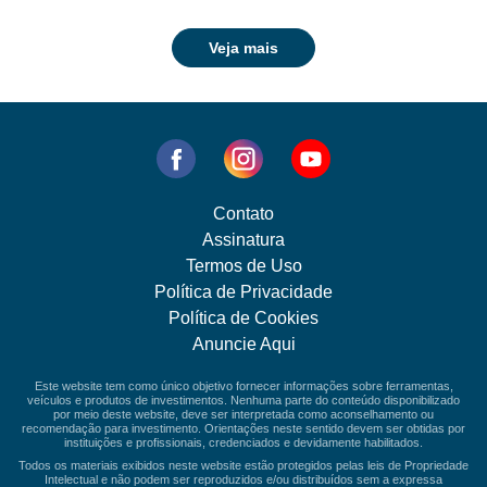
Veja mais
Contato
Assinatura
Termos de Uso
Política de Privacidade
Política de Cookies
Anuncie Aqui
Este website tem como único objetivo fornecer informações sobre ferramentas,
veículos e produtos de investimentos. Nenhuma parte do conteúdo disponibilizado
por meio deste website, deve ser interpretada como aconselhamento ou
recomendação para investimento. Orientações neste sentido devem ser obtidas por
instituições e profissionais, credenciados e devidamente habilitados.
Todos os materiais exibidos neste website estão protegidos pelas leis de Propriedade
Intelectual e não podem ser reproduzidos e/ou distribuídos sem a expressa