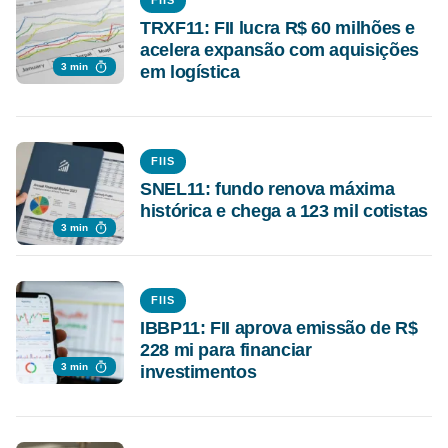
FIIS
TRXF11: FII lucra R$ 60 milhões e
acelera expansão com aquisições
3 min
em logística
FIIS
SNEL11: fundo renova máxima
histórica e chega a 123 mil cotistas
3 min
FIIS
IBBP11: FII aprova emissão de R$
228 mi para financiar
3 min
investimentos