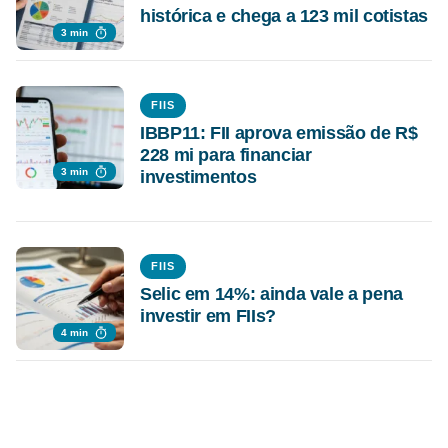
histórica e chega a 123 mil cotistas
3 min
FIIS
IBBP11: FII aprova emissão de R$
228 mi para financiar
3 min
investimentos
FIIS
Selic em 14%: ainda vale a pena
investir em FIIs?
4 min