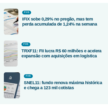
FIIS
IFIX sobe 0,29% no pregão, mas tem
perda acumulada de 1,24% na semana
FIIS
TRXF11: FII lucra R$ 60 milhões e acelera
expansão com aquisições em logística
FIIS
SNEL11: fundo renova máxima histórica
e chega a 123 mil cotistas