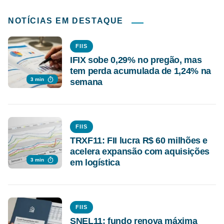
NOTÍCIAS EM DESTAQUE
FIIS
IFIX sobe 0,29% no pregão, mas
tem perda acumulada de 1,24% na
3 min
semana
FIIS
TRXF11: FII lucra R$ 60 milhões e
acelera expansão com aquisições
3 min
em logística
FIIS
SNEL11: fundo renova máxima