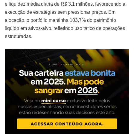
e liquidez média diária de R$ 3,1 milhões, favorecendo a
execução de estratégias sem pressionar preços. Em
alocação, o portfólio mantinha 103,7% do patrimônio
líquido em ativos-alvo, refletindo uso tático de operações
estruturadas.