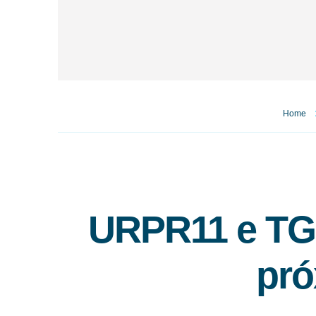
Home
URPR11 e TGA
pró