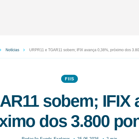
Notícias
URPR11 e TGAR11 sobem; IFIX avança 0,38%, próximo dos 3.80
FIIS
R11 sobem; IFIX 
ximo dos 3.800 po
Redação Funds Explorer
25.06.2026
2 min