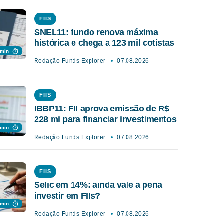
FIIS
SNEL11: fundo renova máxima
histórica e chega a 123 mil cotistas
 min
Redação Funds Explorer
07.08.2026
FIIS
IBBP11: FII aprova emissão de R$
228 mi para financiar investimentos
 min
Redação Funds Explorer
07.08.2026
FIIS
Selic em 14%: ainda vale a pena
investir em FIIs?
 min
Redação Funds Explorer
07.08.2026