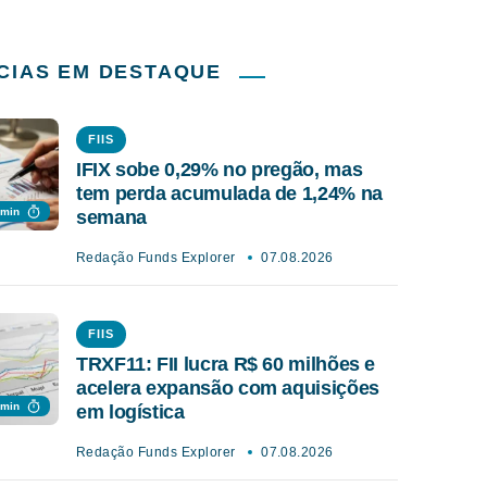
CIAS EM DESTAQUE
FIIS
IFIX sobe 0,29% no pregão, mas
tem perda acumulada de 1,24% na
 min
semana
Redação Funds Explorer
07.08.2026
FIIS
TRXF11: FII lucra R$ 60 milhões e
acelera expansão com aquisições
 min
em logística
Redação Funds Explorer
07.08.2026