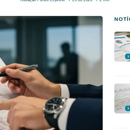
NOTÍ
3
3