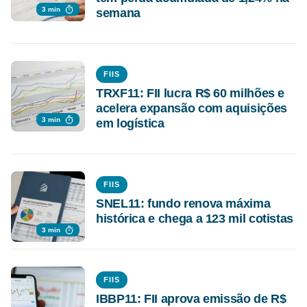
3 min
semana
FIIS
TRXF11: FII lucra R$ 60 milhões e
acelera expansão com aquisições
3 min
em logística
FIIS
SNEL11: fundo renova máxima
histórica e chega a 123 mil cotistas
3 min
FIIS
IBBP11: FII aprova emissão de R$