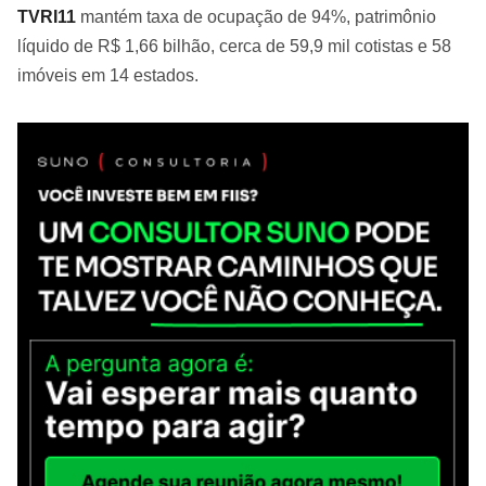
TVRI11
mantém taxa de ocupação de 94%, patrimônio
líquido de R$ 1,66 bilhão, cerca de 59,9 mil cotistas e 58
imóveis em 14 estados.