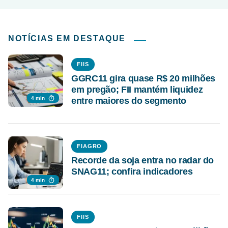
NOTÍCIAS EM DESTAQUE
FIIS
GGRC11 gira quase R$ 20 milhões
em pregão; FII mantém liquidez
4 min
entre maiores do segmento
FIAGRO
Recorde da soja entra no radar do
SNAG11; confira indicadores
4 min
FIIS