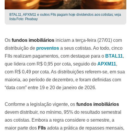
BTAL11, APXM11 e outros FIIs pagam hoje dividendos aos cotistas; veja
lista Foto: Pixabay
Os
fundos imobiliários
iniciam a terça-feira (27/01) com
distribuição de
proventos
a seus cotistas. Ao todo, cinco
FIIs realizam pagamentos, com destaque para o
BTAL11
,
que lidera com R$ 0,95 por cota, seguido do
APXM11
,
com R$ 0,49 por cota. As distribuições referem-se, em sua
maioria, ao período de dezembro, e foram definidas com
“data com” entre 19 e 20 de janeiro de 2026.
Conforme a legislação vigente, os
fundos imobiliários
devem distribuir, no mínimo, 95% do resultado semestral
aos cotistas. Embora a regra considere o semestre, a
maior parte dos
FIIs
adota a prática de repasses mensais,