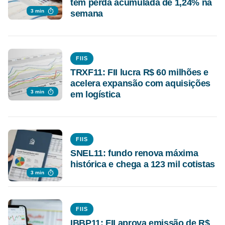
tem perda acumulada de 1,24% na
3 min
semana
FIIS
TRXF11: FII lucra R$ 60 milhões e
acelera expansão com aquisições
3 min
em logística
FIIS
SNEL11: fundo renova máxima
histórica e chega a 123 mil cotistas
3 min
FIIS
IBBP11: FII aprova emissão de R$