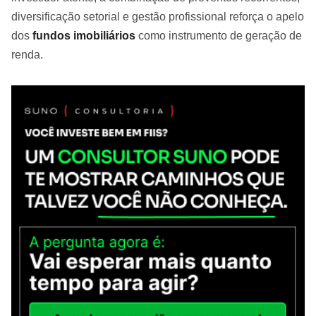
diversificação setorial e gestão profissional reforça o apelo
dos
fundos imobiliários
como instrumento de geração de
renda.