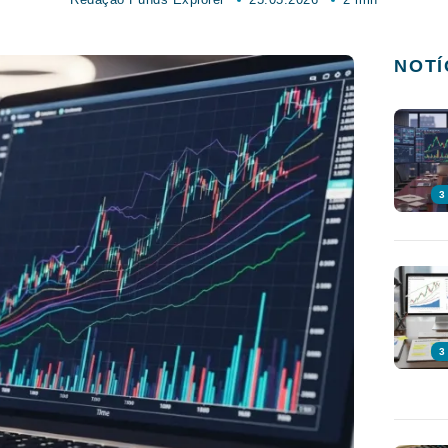
NOTÍ
3
3