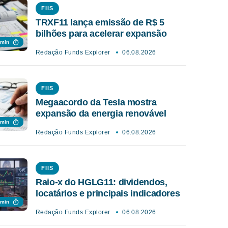
FIIS
TRXF11 lança emissão de R$ 5
bilhões para acelerar expansão
 min
Redação Funds Explorer
06.08.2026
FIIS
Megaacordo da Tesla mostra
expansão da energia renovável
 min
Redação Funds Explorer
06.08.2026
FIIS
Raio-x do HGLG11: dividendos,
locatários e principais indicadores
 min
Redação Funds Explorer
06.08.2026