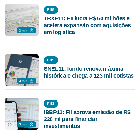
FIIS
TRXF11: FII lucra R$ 60 milhões e
acelera expansão com aquisições
3 min
em logística
FIIS
SNEL11: fundo renova máxima
histórica e chega a 123 mil cotistas
3 min
FIIS
IBBP11: FII aprova emissão de R$
228 mi para financiar
3 min
investimentos