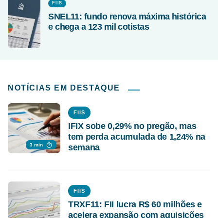
FIIS
SNEL11: fundo renova máxima histórica
e chega a 123 mil cotistas
NOTÍCIAS EM DESTAQUE
FIIS
IFIX sobe 0,29% no pregão, mas
tem perda acumulada de 1,24% na
3 min
semana
FIIS
TRXF11: FII lucra R$ 60 milhões e
acelera expansão com aquisições