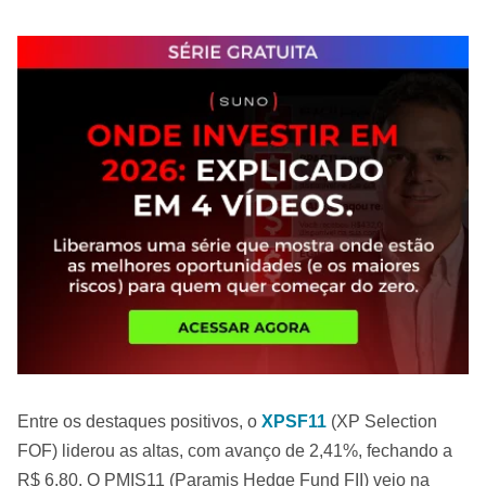
Entre os destaques positivos, o
XPSF11
(XP Selection
FOF) liderou as altas, com avanço de 2,41%, fechando a
R$ 6,80. O PMIS11 (Paramis Hedge Fund FII) veio na