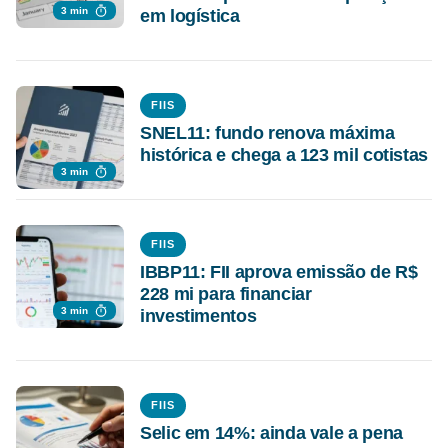
3 min
em logística
FIIS
SNEL11: fundo renova máxima
histórica e chega a 123 mil cotistas
3 min
FIIS
IBBP11: FII aprova emissão de R$
228 mi para financiar
3 min
investimentos
FIIS
Selic em 14%: ainda vale a pena