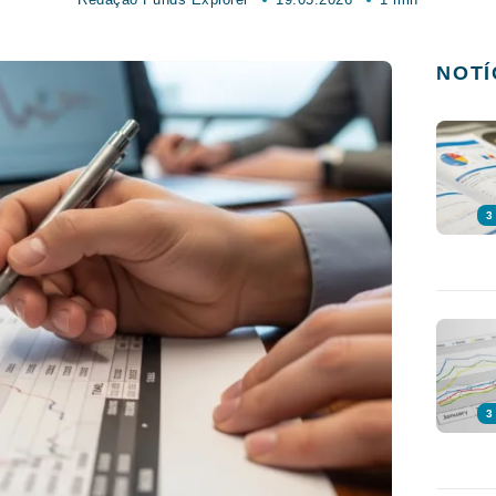
NOTÍ
3
3