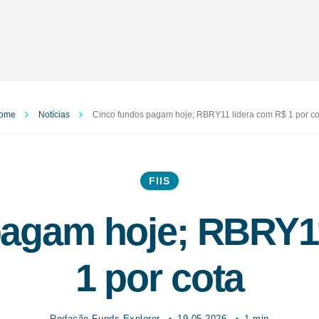
ome
Notícias
Cinco fundos pagam hoje; RBRY11 lidera com R$ 1 por co
FIIS
pagam hoje; RBRY11
1 por cota
Redação Funds Explorer
19.05.2026
1 min