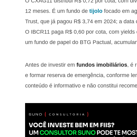
O CXAG11 distribui R$ 0,72 por cota, com d
12 meses. É um fundo de
tijolo
focado em agê
Trust, que já pagou R$ 3,74 em 2024; a data co
O IBCR11 paga R$ 0,60 por cota, com yield
um fundo de papel do BTG Pactual, acumulan
Antes de investir em
fundos imobiliários
, é
e formar reserva de emergência, conforme l
conteúdo é informativo e não constitui recom