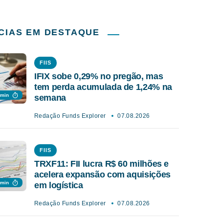
CIAS EM DESTAQUE
FIIS
IFIX sobe 0,29% no pregão, mas
tem perda acumulada de 1,24% na
 min
semana
Redação Funds Explorer
07.08.2026
FIIS
TRXF11: FII lucra R$ 60 milhões e
acelera expansão com aquisições
 min
em logística
Redação Funds Explorer
07.08.2026