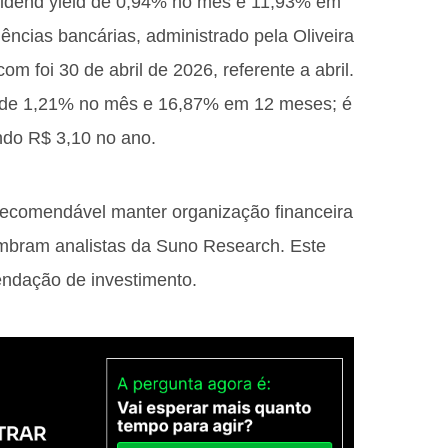
ividend yield de 0,94% no mês e 11,93% em
ncias bancárias, administrado pela Oliveira
m foi 30 de abril de 2026, referente a abril.
s de 1,21% no mês e 16,87% em 12 meses; é
do R$ 3,10 no ano.
 recomendável manter organização financeira
embram analistas da Suno Research. Este
endação de investimento.