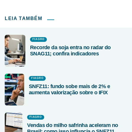
LEIA TAMBÉM
FIAGRO
Recorde da soja entra no radar do
SNAG11; confira indicadores
FIAGRO
SNFZ11: fundo sobe mais de 2% e
aumenta valorização sobre o IFIX
FIAGRO
Vendas do milho safrinha aceleram no
Brasil; como isso influncia o SNFZ11