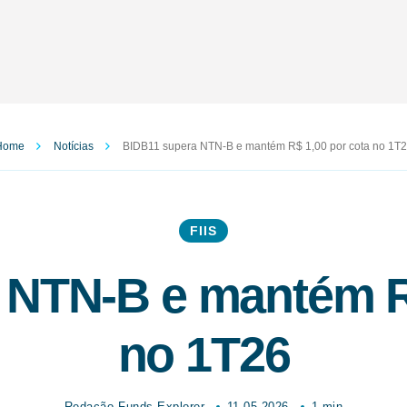
Home
Notícias
BIDB11 supera NTN-B e mantém R$ 1,00 por cota no 1T
FIIS
 NTN-B e mantém R$
no 1T26
Redação Funds Explorer
11.05.2026
1 min