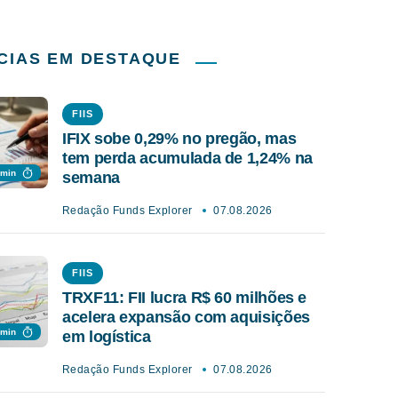
CIAS EM DESTAQUE
FIIS
IFIX sobe 0,29% no pregão, mas
tem perda acumulada de 1,24% na
 min
semana
Redação Funds Explorer
07.08.2026
FIIS
TRXF11: FII lucra R$ 60 milhões e
acelera expansão com aquisições
 min
em logística
Redação Funds Explorer
07.08.2026