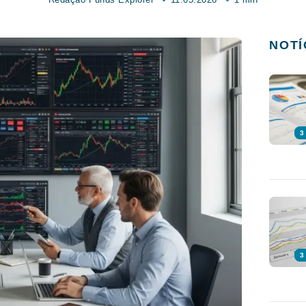
NOTÍ
3
3