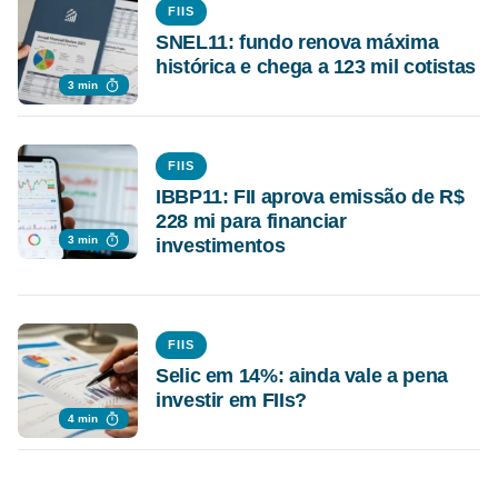
FIIS
SNEL11: fundo renova máxima
histórica e chega a 123 mil cotistas
3 min
FIIS
IBBP11: FII aprova emissão de R$
228 mi para financiar
3 min
investimentos
FIIS
Selic em 14%: ainda vale a pena
investir em FIIs?
4 min