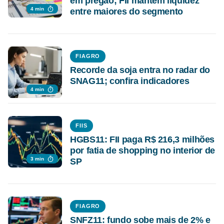
em pregão; FII mantém liquidez
4 min
entre maiores do segmento
FIAGRO
Recorde da soja entra no radar do
SNAG11; confira indicadores
4 min
FIIS
HGBS11: FII paga R$ 216,3 milhões
por fatia de shopping no interior de
3 min
SP
FIAGRO
SNFZ11: fundo sobe mais de 2% e