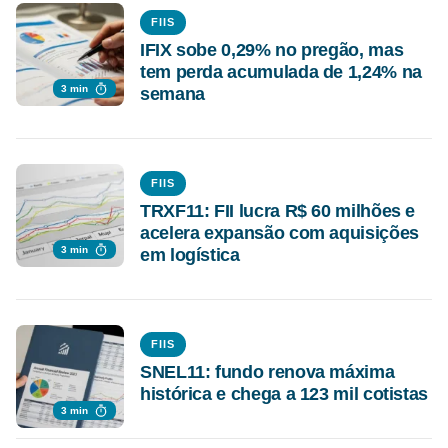
FIIS
IFIX sobe 0,29% no pregão, mas
tem perda acumulada de 1,24% na
3 min
semana
FIIS
TRXF11: FII lucra R$ 60 milhões e
acelera expansão com aquisições
3 min
em logística
FIIS
SNEL11: fundo renova máxima
histórica e chega a 123 mil cotistas
3 min