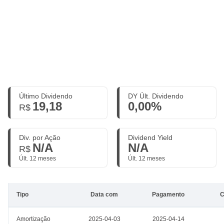
Último Dividendo
DY Últ. Dividendo
19,18
0,00%
R$
Div. por Ação
Dividend Yield
N/A
N/A
R$
Últ. 12 meses
Últ. 12 meses
Tipo
Data com
Pagamento
C
Amortização
2025-04-03
2025-04-14