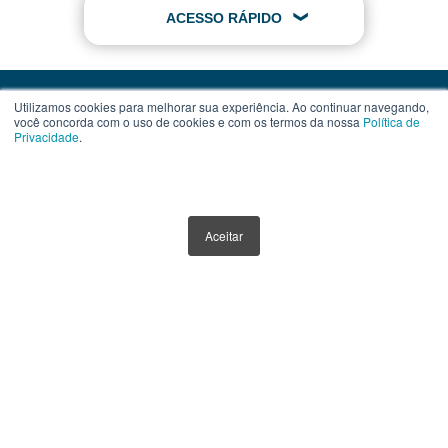
ACESSO RÁPIDO
Utilizamos cookies para melhorar sua experiência. Ao continuar navegando,
você concorda com o uso de cookies e com os termos da nossa
Política de
Privacidade
.
Contato
Assinatura
Termos de Uso
Aceitar
Política de Privacidade
Política de Cookies
Anuncie Aqui
Este website tem como único objetivo fornecer informações sobre ferramentas,
veículos e produtos de investimentos. Nenhuma parte do conteúdo disponibilizado
por meio deste website, deve ser interpretada como aconselhamento ou
recomendação para investimento. Orientações neste sentido devem ser obtidas por
instituições e profissionais, credenciados e devidamente habilitados.
Todos os materiais exibidos neste website estão protegidos pelas leis de Propriedade
Intelectual e não podem ser reproduzidos e/ou distribuídos sem a expressa
autorização do Funds Explorer.