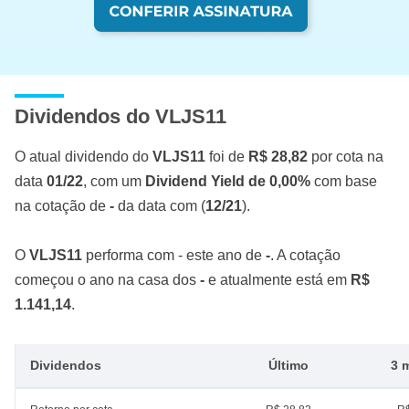
Dividendos do VLJS11
O atual dividendo do
VLJS11
foi de
R$ 28,82
por cota na
data
01/22
, com um
Dividend Yield de 0,00%
com base
na cotação de
-
da data com (
12/21
).
O
VLJS11
performa com - este ano de
-
. A cotação
começou o ano na casa dos
-
e atualmente está em
R$
1.141,14
.
Dividendos
Último
3 