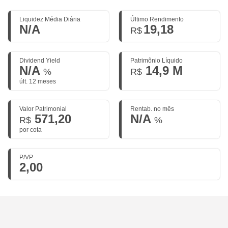
Liquidez Média Diária
Último Rendimento
N/A
19,18
R$
Dividend Yield
Patrimônio Líquido
N/A
14,9 M
%
R$
últ. 12 meses
Valor Patrimonial
Rentab. no mês
571,20
N/A
R$
%
por cota
P/VP
2,00