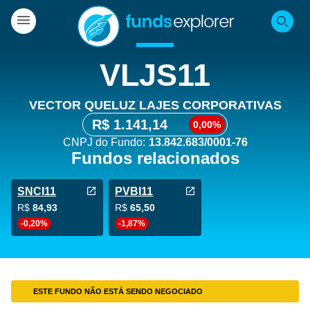
VLJS11
VECTOR QUELUZ LAJES CORPORATIVAS
R$ 1.141,14
0,00%
CNPJ do Fundo:
13.842.683/0001-76
Fundos relacionados
SNCI11
PVBI11
R$
84,93
R$
65,50
-0,20%
-1,87%
ESTE FUNDO NÃO ESTÁ SENDO NEGOCIADO