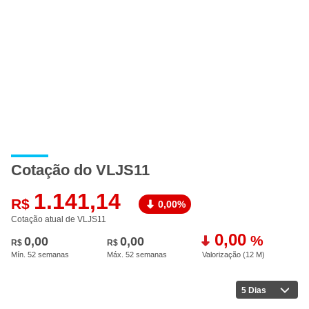
A
Cotação do VLJS11
1.141,14
R$
0,00%
Cotação atual de VLJS11
0,00
%
0,00
0,00
R$
R$
Mín. 52 semanas
Máx. 52 semanas
Valorização (12 M
)
5 Dias