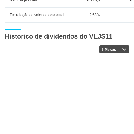
Retorno por cota
R$ 28,82
R$
Em relação ao valor de cota atual
2,53%
Histórico de dividendos do VLJS11
6 Meses