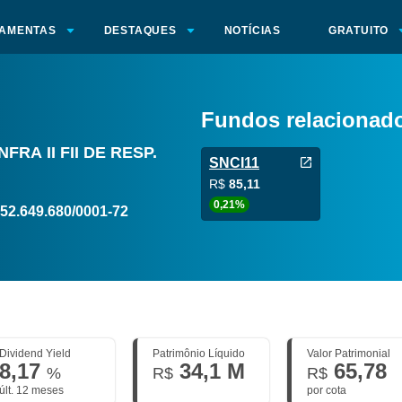
AMENTAS
DESTAQUES
NOTÍCIAS
GRATUITO
Fundos relacionad
FRA II FII DE RESP.
SNCI11
R$
85,11
0,21%
52.649.680/0001-72
Dividend Yield
Patrimônio Líquido
Valor Patrimonial
8,17
34,1 M
65,78
%
R$
R$
últ. 12 meses
por cota