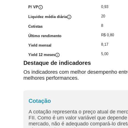
0,93
P/ VP
20
Liquidez média diária
8
Cotistas
R$ 0,80
Último rendimento
8,17
Yield mensal
5,00
Yield 12 meses
Destaque de indicadores
Os indicadores com melhor desempenho entre 
melhores performances.
Cotação
A cotação representa o preço atual de mer
FII. Como é um valor variável que depende 
mercado, não é adequado compará-lo diret