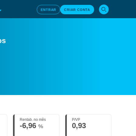
ENTRAR
CRIAR CONTA
os
Rentab. no mês
P/VP
-6,96
0,93
%