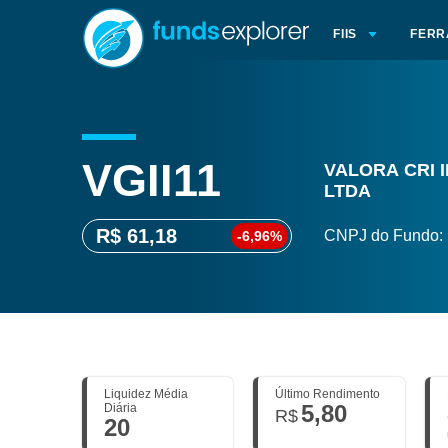
FIIS
FERR
VGII11
VALORA CRI IN
LTDA
R$ 61,18
CNPJ do Fundo:
-6,96%
Liquidez Média
Último Rendimento
5,80
Diária
R$
20