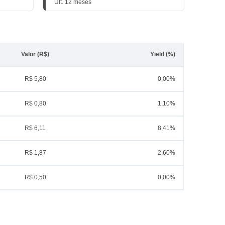
Últ. 12 meses
Valor (R$)
Yield (%)
R$ 5,80
0,00%
R$ 0,80
1,10%
R$ 6,11
8,41%
R$ 1,87
2,60%
R$ 0,50
0,00%