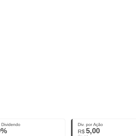
. Dividendo
Div. por Ação
0%
5,00
R$