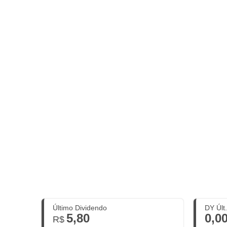
Último Dividendo
DY Últ
5,80
0,0
R$