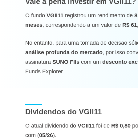
Vale a pena investir
em VGII11?
O fundo
VGII11
registrou um rendimento de
8
meses
, correspondendo a um valor de
R$ 61
No entanto, para uma tomada de decisão sóli
análise profunda do mercado
, por isso co
assinatura
SUNO FIIs
com um
desconto exc
Funds Explorer.
Dividendos do VGII11
O atual dividendo do
VGII11
foi de
R$ 0,80
po
com (
05/26
).