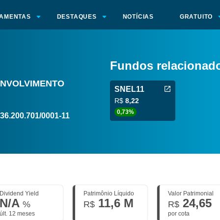
AMENTAS
DESTAQUES
NOTÍCIAS
GRATUITO
Fundos relacionad
ENVOLVIMENTO
SNEL11
R$
8,22
0,73%
36.200.701/0001-11
Dividend Yield
Patrimônio Líquido
Valor Patrimonial
N/A
11,6 M
24,65
%
R$
R$
últ. 12 meses
por cota