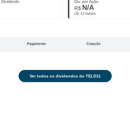
. Dividendo
Div. por Ação
N/A
R$
Últ. 12 meses
Pagamento
Cotação
Ver
todos os dividendos do TELD11