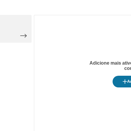
Adicione mais ativ
co
Ad