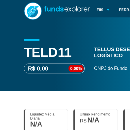
FIIS
FERR
TELD11
TELLUS DES
LOGÍSTICO
R$ 0,00
CNPJ do Fundo:
0,00%
Liquidez Média
Último Rendimento
N/A
Diária
R$
N/A