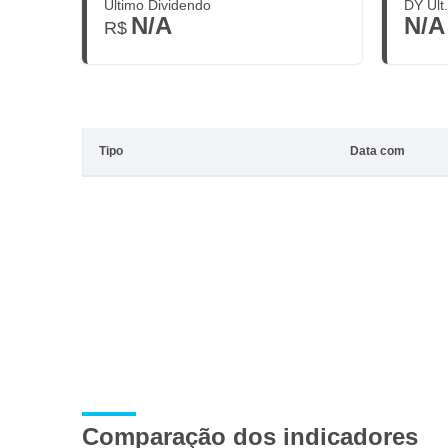
Último Dividendo
DY Últ
N/A
N/A
R$
Tipo
Data com
Comparação dos indicadores