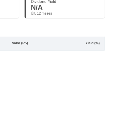
Dividend Yield
N/A
Últ. 12 meses
Valor (R$)
Yield (%)