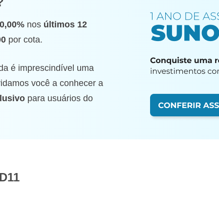
?
0,00%
nos
últimos 12
00
por cota.
da é imprescindível uma
nvidamos você a conhecer a
lusivo
para usuários do
LD11