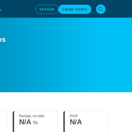
ENTRAR
CRIAR CONTA
os
Rentab. no mês
P/VP
N/A
N/A
%