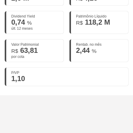
Dividend Yield
Patrimônio Líquido
0,74
118,2 M
%
R$
últ. 12 meses
Valor Patrimonial
Rentab. no mês
63,81
2,44
R$
%
por cota
P/VP
1,10