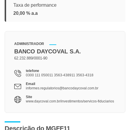
Taxa de performance
20,00 % a.a
ADMINISTRADOR
BANCO DAYCOVAL S.A.
62.232.889/0001-90
telefone
0300 111 050011 3563-438911 3563-4318
Email
informes.regulatorios@bancodaycoval.com.br
Site
www.daycoval.com.br/investimentos/servicos-fiduciarios
Descrição do MGFF11