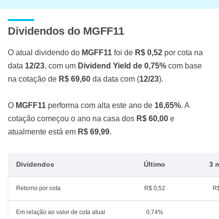
Dividendos do MGFF11
O atual dividendo do
MGFF11
foi de
R$ 0,52
por cota na
data
12/23
, com um
Dividend Yield de 0,75%
com base
na cotação de
R$ 69,60
da data com (
12/23
).
O
MGFF11
performa com alta este ano de
16,65%
. A
cotação começou o ano na casa dos
R$ 60,00
e
atualmente está em
R$ 69,99
.
Dividendos
Último
3 
Retorno por cota
R$ 0,52
R$
Em relação ao valor de cota atual
0,74%