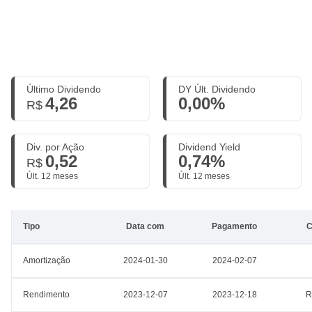
Último Dividendo
DY Últ. Dividendo
4,26
0,00%
R$
Div. por Ação
Dividend Yield
0,52
0,74%
R$
Últ. 12 meses
Últ. 12 meses
Tipo
Data com
Pagamento
C
Amortização
2024-01-30
2024-02-07
Rendimento
2023-12-07
2023-12-18
R