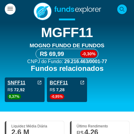
MGFF11
MOGNO FUNDO DE FUNDOS
R$ 69,99
-0,30%
CNPJ do Fundo:
29.216.463/0001-77
Fundos relacionados
SNFF11
BCFF11
R$
72,92
R$
7,28
0,37%
-0,95%
Liquidez Média Diária
Último Rendimento
2,6 M
4,26
R$