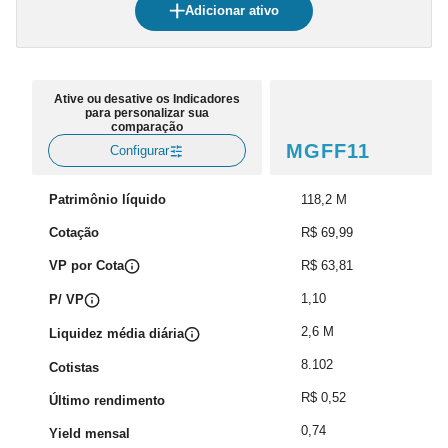
Adicionar ativo
Ative ou desative os Indicadores
para personalizar sua
comparação
MGFF11
Configurar
Patrimônio líquido
118,2 M
Cotação
R$ 69,99
VP por Cota
R$ 63,81
1,10
P/ VP
2,6 M
Liquidez média diária
8.102
Cotistas
R$ 0,52
Último rendimento
0,74
Yield mensal