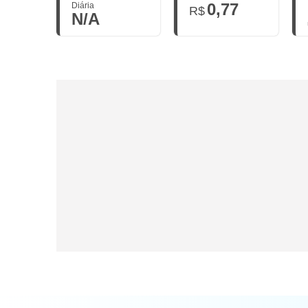
0,77
Diária
R$
N/A