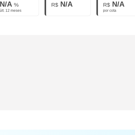
N/A
N/A
N/A
%
R$
R$
últ. 12 meses
por cota