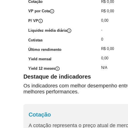
Cotação
R$ 0,00
VP por Cota
R$ 0,00
0,00
P/ VP
-
Liquidez média diária
0
Cotistas
R$ 0,00
Último rendimento
0,00
Yield mensal
N/A
Yield 12 meses
Destaque de indicadores
Os indicadores com melhor desempenho entre 
melhores performances.
Cotação
A cotação representa o preço atual de mer