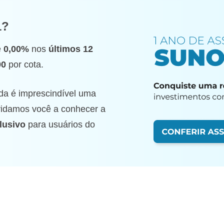
1?
e
0,00%
nos
últimos 12
00
por cota.
da é imprescindível uma
nvidamos você a conhecer a
lusivo
para usuários do