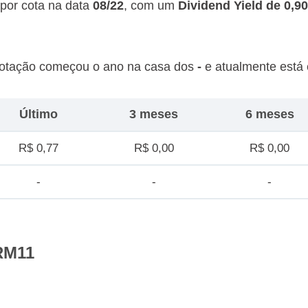
por cota na data
08/22
, com um
Dividend Yield de 0,9
cotação começou o ano na casa dos
-
e atualmente est
Último
3 meses
6 meses
R$ 0,77
R$ 0,00
R$ 0,00
-
-
-
RM11