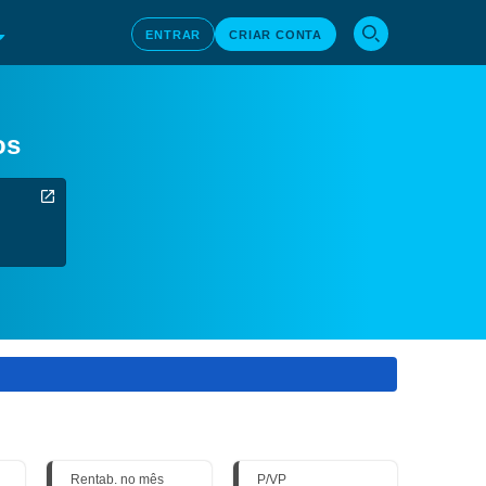
ENTRAR
CRIAR CONTA
os
Rentab. no mês
P/VP