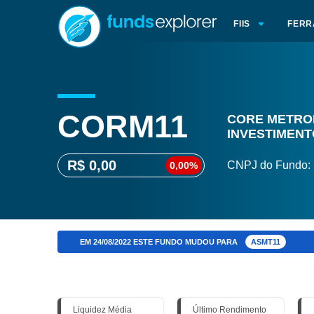
FIIS
FERR
CORM11
CORE METRO
INVESTIMENT
R$ 0,00
CNPJ do Fundo:
0,00%
EM 24/08/2022
ESTE FUNDO MUDOU PARA
ASMT11
Liquidez Média
Último Rendimento