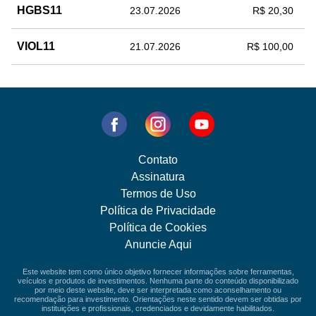
HGBS11
23.07.2026
R$ 20,30
VIOL11
21.07.2026
R$ 100,00
Contato
Assinatura
Termos de Uso
Política de Privacidade
Política de Cookies
Anuncie Aqui
Este website tem como único objetivo fornecer informações sobre ferramentas,
veículos e produtos de investimentos. Nenhuma parte do conteúdo disponibilizado
por meio deste website, deve ser interpretada como aconselhamento ou
recomendação para investimento. Orientações neste sentido devem ser obtidas por
instituições e profissionais, credenciados e devidamente habilitados.