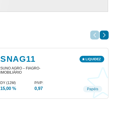
SNAG11
AL
SUNO AGRO – FIAGRO-
FII ALI
IMOBILIÁRIO
15,00 %
0,97
1,00 %
Papéis