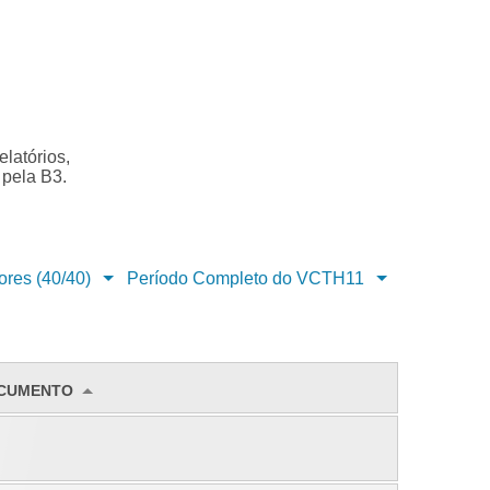
latórios,
 pela B3.
ores (40/40)
Período Completo do VCTH11
OCUMENTO