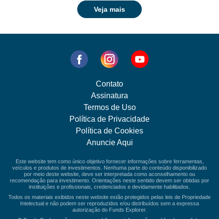
Veja mais
Contato
Assinatura
Termos de Uso
Política de Privacidade
Política de Cookies
Anuncie Aqui
Este website tem como único objetivo fornecer informações sobre ferramentas,
veículos e produtos de investimentos. Nenhuma parte do conteúdo disponibilizado
por meio deste website, deve ser interpretada como aconselhamento ou
recomendação para investimento. Orientações neste sentido devem ser obtidas por
instituições e profissionais, credenciados e devidamente habilitados.
Todos os materiais exibidos neste website estão protegidos pelas leis de Propriedade
Intelectual e não podem ser reproduzidos e/ou distribuídos sem a expressa
autorização do Funds Explorer.