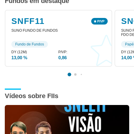
Fundos em destaque
SNFF11
SN
SUNO FUNDO DE FUNDOS
SUNO R
FDO DE
Fundo de Fundos
Papé
13,00 %
0,86
14,00
Vídeos sobre FIIs