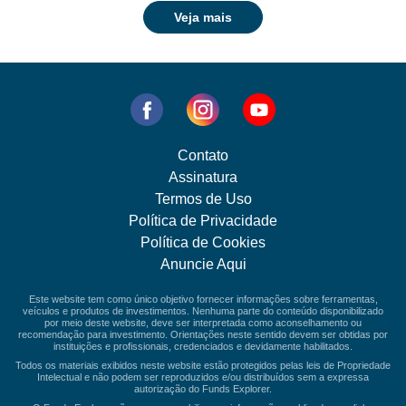
Veja mais
Contato
Assinatura
Termos de Uso
Política de Privacidade
Política de Cookies
Anuncie Aqui
Este website tem como único objetivo fornecer informações sobre ferramentas,
veículos e produtos de investimentos. Nenhuma parte do conteúdo disponibilizado
por meio deste website, deve ser interpretada como aconselhamento ou
recomendação para investimento. Orientações neste sentido devem ser obtidas por
instituições e profissionais, credenciados e devidamente habilitados.
Todos os materiais exibidos neste website estão protegidos pelas leis de Propriedade
Intelectual e não podem ser reproduzidos e/ou distribuídos sem a expressa
autorização do Funds Explorer.