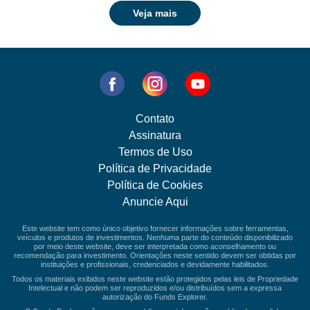
Veja mais
Contato
Assinatura
Termos de Uso
Política de Privacidade
Política de Cookies
Anuncie Aqui
Este website tem como único objetivo fornecer informações sobre ferramentas,
veículos e produtos de investimentos. Nenhuma parte do conteúdo disponibilizado
por meio deste website, deve ser interpretada como aconselhamento ou
recomendação para investimento. Orientações neste sentido devem ser obtidas por
instituições e profissionais, credenciados e devidamente habilitados.
Todos os materiais exibidos neste website estão protegidos pelas leis de Propriedade
Intelectual e não podem ser reproduzidos e/ou distribuídos sem a expressa
autorização do Funds Explorer.