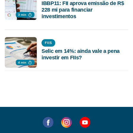
IBBP11: FII aprova emissão de R$
228 mi para financiar
3 min
investimentos
FIIS
Selic em 14%: ainda vale a pena
investir em FIIs?
4 min