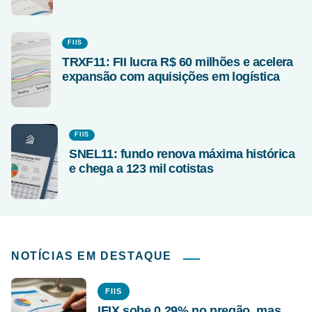
FIIS
TRXF11: FII lucra R$ 60 milhões e acelera
expansão com aquisições em logística
FIIS
SNEL11: fundo renova máxima histórica
e chega a 123 mil cotistas
NOTÍCIAS EM DESTAQUE
FIIS
IFIX sobe 0,29% no pregão, mas