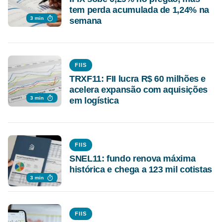
tem perda acumulada de 1,24% na
3 min
semana
FIIS
TRXF11: FII lucra R$ 60 milhões e
acelera expansão com aquisições
3 min
em logística
FIIS
SNEL11: fundo renova máxima
histórica e chega a 123 mil cotistas
3 min
FIIS