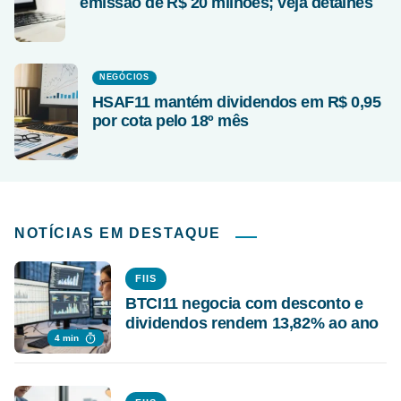
emissão de R$ 20 milhões; veja detalhes
NEGÓCIOS
HSAF11 mantém dividendos em R$ 0,95
por cota pelo 18º mês
NOTÍCIAS EM DESTAQUE
FIIS
BTCI11 negocia com desconto e
dividendos rendem 13,82% ao ano
4 min