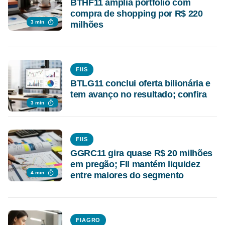
BTHF11 amplia portfólio com
compra de shopping por R$ 220
3 min
milhões
FIIS
BTLG11 conclui oferta bilionária e
tem avanço no resultado; confira
3 min
FIIS
GGRC11 gira quase R$ 20 milhões
em pregão; FII mantém liquidez
4 min
entre maiores do segmento
FIAGRO