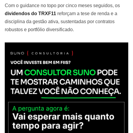
Com o guidance no topo por cinco meses seguidos, os
dividendos do TRXF11
reforçam a tese de renda e a
disciplina da gestão ativa, sustentadas por contratos
robustos e portfólio diversificado.