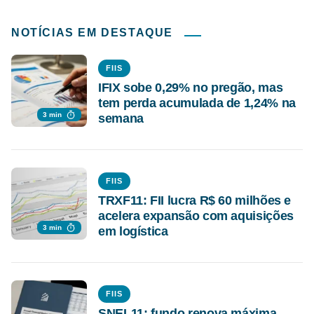
NOTÍCIAS EM DESTAQUE
FIIS
IFIX sobe 0,29% no pregão, mas
tem perda acumulada de 1,24% na
3 min
semana
FIIS
TRXF11: FII lucra R$ 60 milhões e
acelera expansão com aquisições
3 min
em logística
FIIS
SNEL11: fundo renova máxima