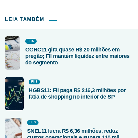
LEIA TAMBÉM
FIIS
GGRC11 gira quase R$ 20 milhões em
pregão; FII mantém liquidez entre maiores
do segmento
FIIS
HGBS11: FII paga R$ 216,3 milhões por
fatia de shopping no interior de SP
FIIS
SNEL11 lucra R$ 6,36 milhões, reduz
custos operacionais e supera 110 mil