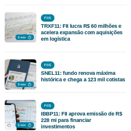
FIIS
TRXF11: FII lucra R$ 60 milhões e
acelera expansão com aquisições
3 min
em logística
FIIS
SNEL11: fundo renova máxima
histórica e chega a 123 mil cotistas
3 min
FIIS
IBBP11: FII aprova emissão de R$
228 mi para financiar
3 min
investimentos