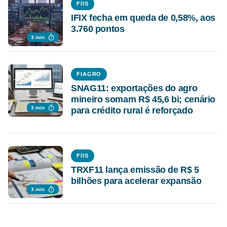
FIIS
IFIX fecha em queda de 0,58%, aos
3.760 pontos
3 min
FIAGRO
SNAG11: exportações do agro
mineiro somam R$ 45,6 bi; cenário
3 min
para crédito rural é reforçado
FIIS
TRXF11 lança emissão de R$ 5
bilhões para acelerar expansão
3 min