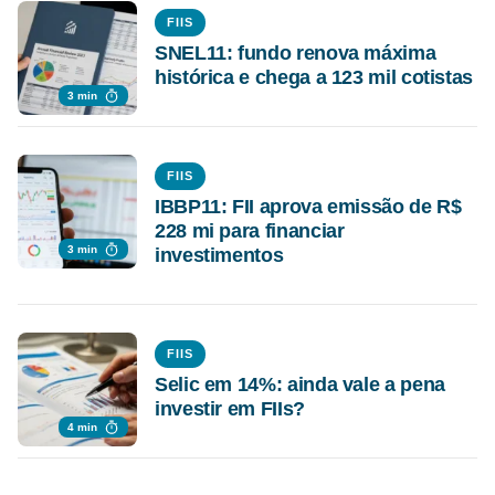
FIIS
SNEL11: fundo renova máxima
histórica e chega a 123 mil cotistas
3 min
FIIS
IBBP11: FII aprova emissão de R$
228 mi para financiar
3 min
investimentos
FIIS
Selic em 14%: ainda vale a pena
investir em FIIs?
4 min