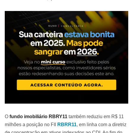
O
fundo imobiliário RBRY11
também reduziu em R$ 11
milhões a posição no FII
RBRR11
, em linha com a diretriz
de concentração em ativos indexados ao CDI. Ao fim do