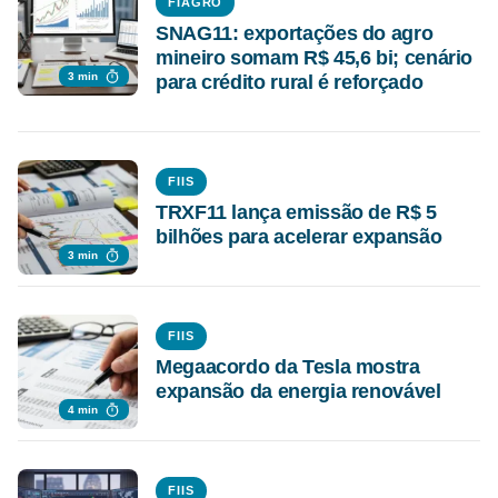
FIAGRO
SNAG11: exportações do agro
mineiro somam R$ 45,6 bi; cenário
3 min
para crédito rural é reforçado
FIIS
TRXF11 lança emissão de R$ 5
bilhões para acelerar expansão
3 min
FIIS
Megaacordo da Tesla mostra
expansão da energia renovável
4 min
FIIS