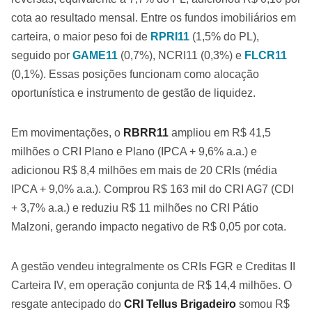
cota ao resultado mensal. Entre os fundos imobiliários em
carteira, o maior peso foi de
RPRI11
(1,5% do PL),
seguido por
GAME11
(0,7%), NCRI11 (0,3%) e
FLCR11
(0,1%). Essas posições funcionam como alocação
oportunística e instrumento de gestão de liquidez.
Em movimentações, o
RBRR11
ampliou em R$ 41,5
milhões o CRI Plano e Plano (IPCA + 9,6% a.a.) e
adicionou R$ 8,4 milhões em mais de 20 CRIs (média
IPCA + 9,0% a.a.). Comprou R$ 163 mil do CRI AG7 (CDI
+ 3,7% a.a.) e reduziu R$ 11 milhões no CRI Pátio
Malzoni, gerando impacto negativo de R$ 0,05 por cota.
A gestão vendeu integralmente os CRIs FGR e Creditas II
Carteira IV, em operação conjunta de R$ 14,4 milhões. O
resgate antecipado do
CRI Tellus Brigadeiro
somou R$