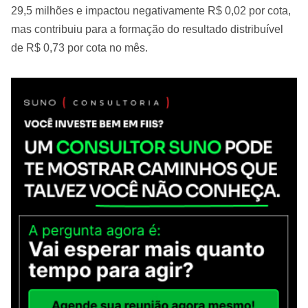
29,5 milhões e impactou negativamente R$ 0,02 por cota,
mas contribuiu para a formação do resultado distribuível
de R$ 0,73 por cota no mês.