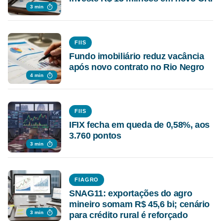
3 min
FIIS
Fundo imobiliário reduz vacância
após novo contrato no Rio Negro
4 min
FIIS
IFIX fecha em queda de 0,58%, aos
3.760 pontos
3 min
FIAGRO
SNAG11: exportações do agro
mineiro somam R$ 45,6 bi; cenário
3 min
para crédito rural é reforçado