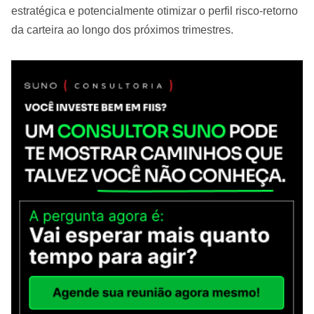
estratégica e potencialmente otimizar o perfil risco-retorno
da carteira ao longo dos próximos trimestres.