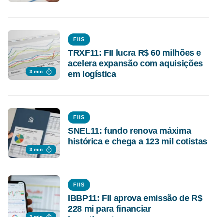
FIIS
TRXF11: FII lucra R$ 60 milhões e
acelera expansão com aquisições
3 min
em logística
FIIS
SNEL11: fundo renova máxima
histórica e chega a 123 mil cotistas
3 min
FIIS
IBBP11: FII aprova emissão de R$
228 mi para financiar
3 min