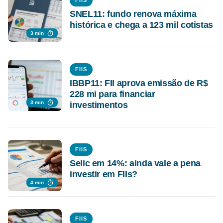
FIIS
SNEL11: fundo renova máxima
histórica e chega a 123 mil cotistas
3 min
FIIS
IBBP11: FII aprova emissão de R$
228 mi para financiar
3 min
investimentos
FIIS
Selic em 14%: ainda vale a pena
investir em FIIs?
4 min
FIIS