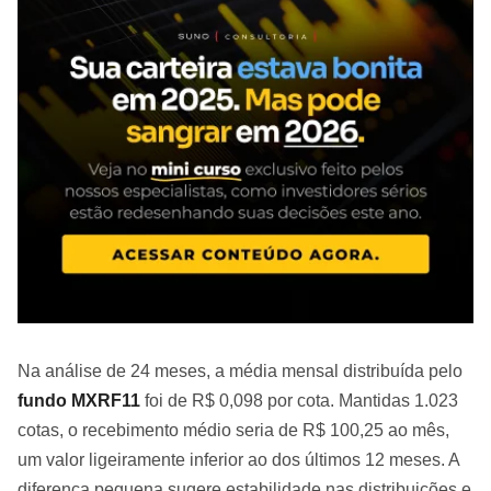
Na análise de 24 meses, a média mensal distribuída pelo
fundo MXRF11
foi de R$ 0,098 por cota. Mantidas 1.023
cotas, o recebimento médio seria de R$ 100,25 ao mês,
um valor ligeiramente inferior ao dos últimos 12 meses. A
diferença pequena sugere estabilidade nas distribuições e