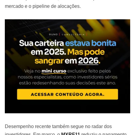
mercado e o pipeline de alocações.
Desempenho recente também segue no radar dos
investidores. Em março, o
MXRF11
reduziu o pagamento