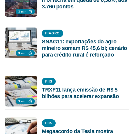
IFIX fecha em queda de 0,58%, aos
3.760 pontos
3 min
FIAGRO
SNAG11: exportações do agro
mineiro somam R$ 45,6 bi; cenário
3 min
para crédito rural é reforçado
FIIS
TRXF11 lança emissão de R$ 5
bilhões para acelerar expansão
3 min
FIIS
Megaacordo da Tesla mostra