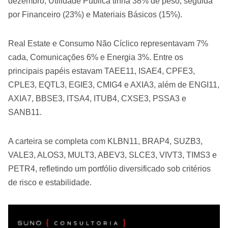
dezembro, Utilidade Pública tinha 38% de peso, seguida
por Financeiro (23%) e Materiais Básicos (15%).
Real Estate e Consumo Não Cíclico representavam 7%
cada, Comunicações 6% e Energia 3%. Entre os
principais papéis estavam TAEE11, ISAE4, CPFE3,
CPLE3, EQTL3, EGIE3, CMIG4 e AXIA3, além de ENGI11,
AXIA7, BBSE3, ITSA4, ITUB4, CXSE3, PSSA3 e
SANB11.
A carteira se completa com KLBN11, BRAP4, SUZB3,
VALE3, ALOS3, MULT3, ABEV3, SLCE3, VIVT3, TIMS3 e
PETR4, refletindo um portfólio diversificado sob critérios
de risco e estabilidade.