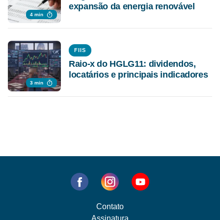
expansão da energia renovável
4 min
FIIS
Raio-x do HGLG11: dividendos,
locatários e principais indicadores
3 min
Contato
Assinatura