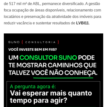
de 517 mil m² de ABL, permanece diversificado. A gestão
foca ocupação de áreas disponíveis, relacionamento com
locatários e preservação da atratividade dos imóveis para
reduzir vacância e sustentar resultados de
LVBI11
.