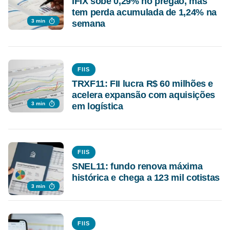
IFIX sobe 0,29% no pregão, mas
tem perda acumulada de 1,24% na
3 min
semana
FIIS
TRXF11: FII lucra R$ 60 milhões e
acelera expansão com aquisições
3 min
em logística
FIIS
SNEL11: fundo renova máxima
histórica e chega a 123 mil cotistas
3 min
FIIS