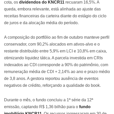
cota, os
dividendos do KNCR11
recuaram 16,5%. A
queda, embora relevante, está alinhada ao ajuste das
receitas financeiras da carteira diante do estágio do ciclo
de juros e da alocação média do período.
A composição do portfólio ao fim de outubro manteve perfil
conservador, com 90,2% alocados em ativos-alvo e o
restante distribuído entre 5,9% em LCI e 10,8% em caixa,
otimizando liquidez tática. A parcela investida em CRIs
indexados ao CDI corresponde a 90% do patrimônio, com
remuneração média de CDI + 2,14% ao ano e prazo médio
de 3,8 anos. A gestora reportou ausência de eventos
negativos de crédito, reforçando a qualidade do book.
Durante o mês, o fundo concluiu a 1ª série da 12ª
emissão, captando R$ 1,36 bilhão para o
fundo
imobiliário KNCR11
. Os recursos ingressaram em 30 de