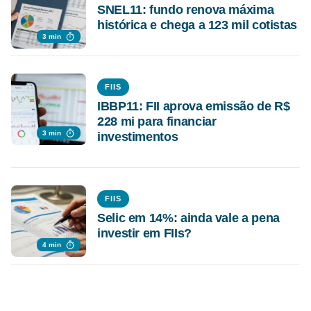
SNEL11: fundo renova máxima
histórica e chega a 123 mil cotistas
3 min
FIIS
IBBP11: FII aprova emissão de R$
228 mi para financiar
3 min
investimentos
FIIS
Selic em 14%: ainda vale a pena
investir em FIIs?
4 min