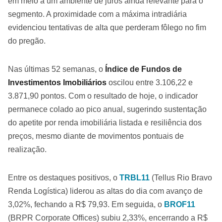
em meio a um ambiente de juros ainda relevante para o
segmento. A proximidade com a máxima intradiária
evidenciou tentativas de alta que perderam fôlego no fim
do pregão.
Nas últimas 52 semanas, o
Índice de Fundos de
Investimentos Imobiliários
oscilou entre 3.106,22 e
3.871,90 pontos. Com o resultado de hoje, o indicador
permanece colado ao pico anual, sugerindo sustentação
do apetite por renda imobiliária listada e resiliência dos
preços, mesmo diante de movimentos pontuais de
realização.
Entre os destaques positivos, o
TRBL11
(Tellus Rio Bravo
Renda Logística) liderou as altas do dia com avanço de
3,02%, fechando a R$ 79,93. Em seguida, o
BROF11
(BRPR Corporate Offices) subiu 2,33%, encerrando a R$