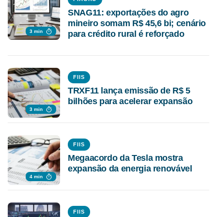
SNAG11: exportações do agro
mineiro somam R$ 45,6 bi; cenário
3 min
para crédito rural é reforçado
FIIS
TRXF11 lança emissão de R$ 5
bilhões para acelerar expansão
3 min
FIIS
Megaacordo da Tesla mostra
expansão da energia renovável
4 min
FIIS