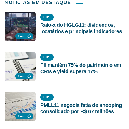
NOTÍCIAS EM DESTAQUE
FIIS
Raio-x do HGLG11: dividendos,
locatários e principais indicadores
3 min
FIIS
FII mantém 75% do patrimônio em
CRIs e yield supera 17%
3 min
FIIS
PMLL11 negocia fatia de shopping
consolidado por R$ 67 milhões
3 min