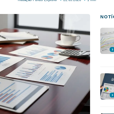
NOTÍ
3
3