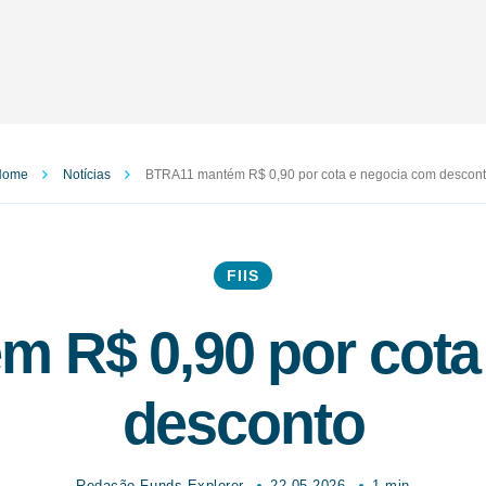
Home
Notícias
BTRA11 mantém R$ 0,90 por cota e negocia com descon
FIIS
 R$ 0,90 por cota
desconto
Redação Funds Explorer
22.05.2026
1 min