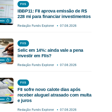
FIIS
IBBP11: FII aprova emissão de R$
228 mi para financiar investimentos
 min
Redação Funds Explorer
07.08.2026
FIIS
Selic em 14%: ainda vale a pena
investir em FIIs?
 min
Redação Funds Explorer
07.08.2026
FIIS
FII sofre novo calote dias após
receber aluguel atrasado com multa
 min
e juros
Redação Funds Explorer
07.08.2026