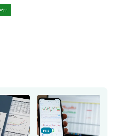
sApp
FIIS