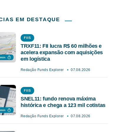
CIAS EM DESTAQUE
FIIS
TRXF11: FII lucra R$ 60 milhões e
acelera expansão com aquisições
 min
em logística
Redação Funds Explorer
07.08.2026
FIIS
SNEL11: fundo renova máxima
histórica e chega a 123 mil cotistas
 min
Redação Funds Explorer
07.08.2026