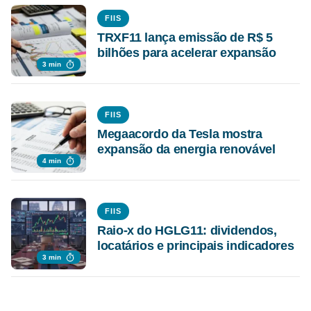
FIIS
TRXF11 lança emissão de R$ 5
bilhões para acelerar expansão
3 min
FIIS
Megaacordo da Tesla mostra
expansão da energia renovável
4 min
FIIS
Raio-x do HGLG11: dividendos,
locatários e principais indicadores
3 min