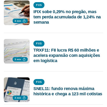
FIIS
IFIX sobe 0,29% no pregão, mas
tem perda acumulada de 1,24% na
3 min
semana
FIIS
TRXF11: FII lucra R$ 60 milhões e
acelera expansão com aquisições
3 min
em logística
FIIS
SNEL11: fundo renova máxima
histórica e chega a 123 mil cotistas
3 min