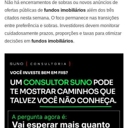
Não há encerramentos de sobras ou novos anúncios de
ofertas públicas de
fundos imobiliários
além dos três
citados nesta semana. O foco permanece nas transições
entre preferência e sobras. Investidores devem monitorar
cuidadosamente prazos, proporções e taxas para otimizar
decisões em
fundos imobiliários
.