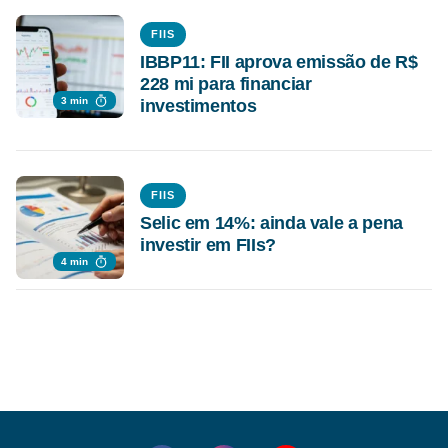
FIIS
IBBP11: FII aprova emissão de R$
228 mi para financiar
3 min
investimentos
FIIS
Selic em 14%: ainda vale a pena
investir em FIIs?
4 min