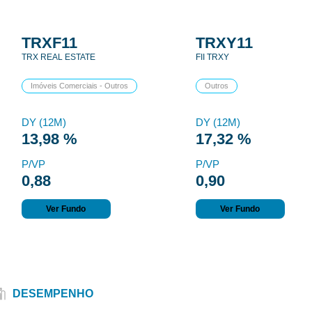
TRXF11
TRXY11
TRX REAL ESTATE
FII TRXY
Imóveis Comerciais - Outros
Outros
DY (12M)
DY (12M)
13,98 %
17,32 %
P/VP
P/VP
0,88
0,90
Ver Fundo
Ver Fundo
DESEMPENHO