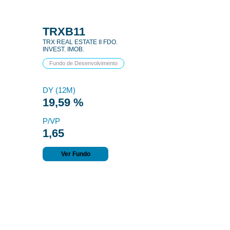
TRXB11
TRX REAL ESTATE II FDO.
INVEST. IMOB.
Fundo de Desenvolvimento
DY (12M)
19,59 %
P/VP
1,65
Ver Fundo