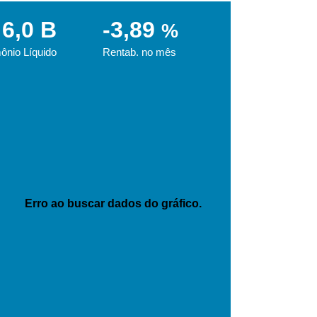
6,0 B
-3,89
%
ônio Líquido
Rentab. no mês
Erro ao buscar dados do gráfico.