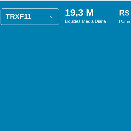
19,3 M
R$
TRXF11
Liquidez Média Diária
Patrim