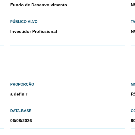
Fundo de Desenvolvimento
N
PÚBLICO-ALVO
T
Investidor Profissional
N
PROPORÇÃO
M
a definir
R
DATA-BASE
CO
06/08/2026
8